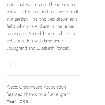
industrial wasteland. The idea is to
reinvest this area and to transform it
in a garden. This one was drawn as a
field which take place in the urban
landscape. An exhibition realised in
collaboration with Emmanuel
Louisgrand and Elisabeth Poncet.
Ce projet propose à travers une
FR
scénographie, la reconversion d’une
friche. L’idée est d’investir cet espace
afin de le transformer en jardin.
Place:
Greenhouse Association
Celui-ci a été dessiné à la manière
Realised thanks to a Fiacre grant
d’un champ qui s’inscrirait dans le
Years:
2006