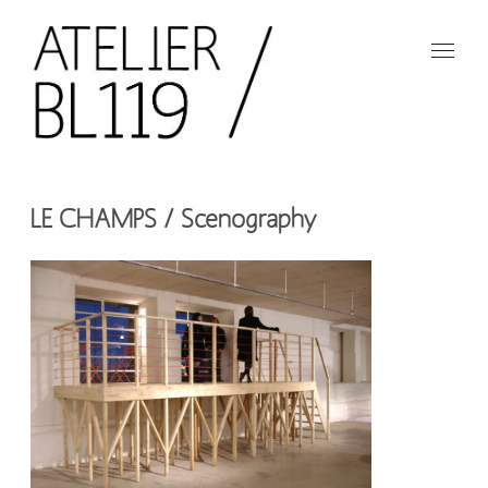
Aller
au
contenu
principal
French
design
Atelier
studio
LE CHAMPS / Scenography
BL119