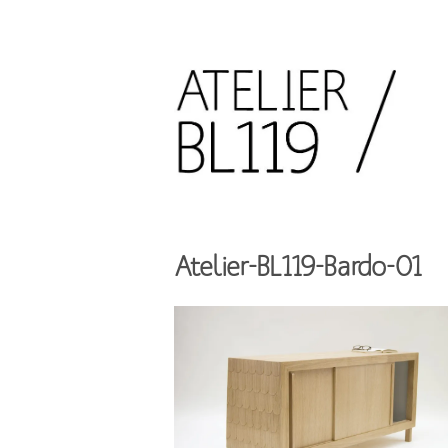
Aller
au
contenu
principal
French
design
Atelier
studio
BL119
Atelier-BL119-Bardo-01