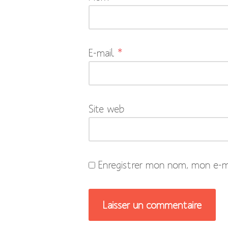
obligatoires
sont
indiqués
E-mail
*
avec
*
Site web
Enregistrer mon nom, mon e-ma