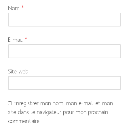
Nom
*
champs
obligatoires
sont
indiqués
E-mail
*
avec
*
Site web
Enregistrer mon nom, mon e-mail et mon
site dans le navigateur pour mon prochain
commentaire.