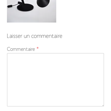
Laisser un commentaire
Votre
Commentaire
*
adresse
e-
mail
ne
sera
pas
publiée.
Les