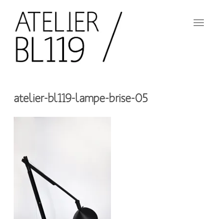
Aller
au
contenu
principal
French
design
Atelier
studio
atelier-bl119-lampe-brise-05
BL119