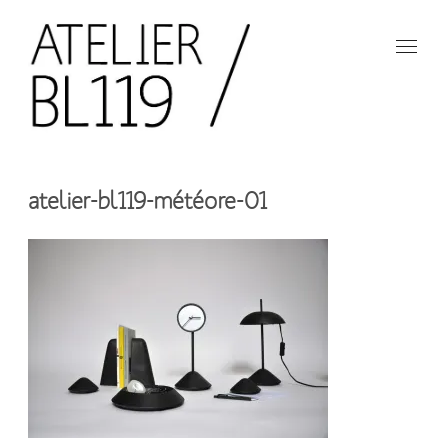
Aller
au
contenu
principal
French
design
Atelier
studio
atelier-bl119-météore-01
BL119