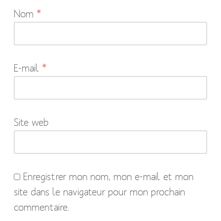
Nom
*
champs
obligatoires
sont
indiqués
E-mail
*
avec
*
Site web
Enregistrer mon nom, mon e-mail et mon
site dans le navigateur pour mon prochain
commentaire.