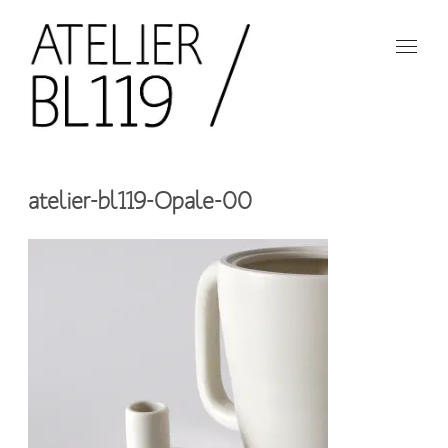
Aller
au
contenu
principal
French
design
Atelier
studio
atelier-bl119-Opale-00
BL119