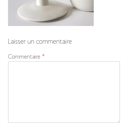
Laisser un commentaire
Votre
Commentaire
*
adresse
e-
mail
ne
sera
pas
publiée.
Les