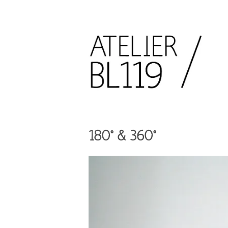
Aller
au
contenu
principal
French
design
Atelier
studio
BL119
180° & 360°