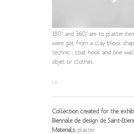
180° and 360° are to plaster ite
were got from a clay block shape
technic ; coat hook and one wall
objet or clothes.
180° et 360° sont deux pièces en
FR
formes ont été obtenues à partir d
éléments ont été générés par cett
destinées à être fixées au mur po
Collection created for the exhib
Biennale de design de Saint-Etien
Materials:
plaster