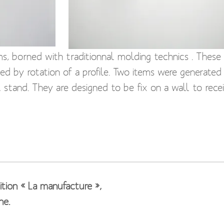
ms, borned with traditionnal molding technics . These
d by rotation of a profile. Two items were generated 
 stand. They are designed to be fix on a wall to rece
 plâtre, nées de techniques traditionnelles du moulage
’un pain d’argile façonné par rotation, à l’aide d’un pro
e technique: une patère et une sellette. Celles-ci son
ur accueillir de petits objets ou suspendre des vêteme
ition « La manufacture »,
ne.