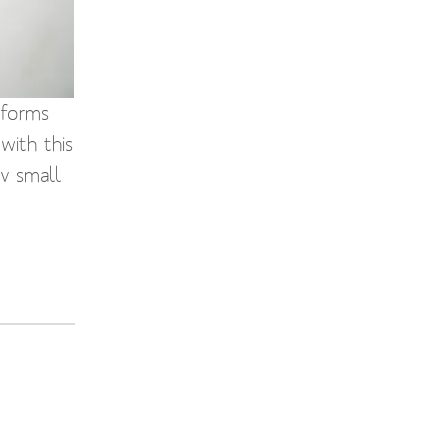
 forms
with this
iv small
. Les
fil. Deux
t
nts.