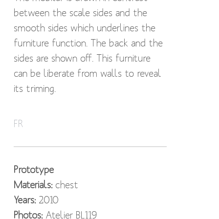
between the scale sides and the
smooth sides which underlines the
furniture function. The back and the
sides are shown off. This furniture
can be liberate from walls to reveal
its triming.
Cette étagère et ce bahut sont nés
FR
de l’envie de se réapproprier le
bardeau, que l’on trouve
habituellement dans l’architecture
Prototype
bois. Le mobilier est dessiné par
Materials:
chest
contraste entre les parois en écaille
Years:
2010
et les surfaces lisses qui soulignent la
Photos:
Atelier BL119