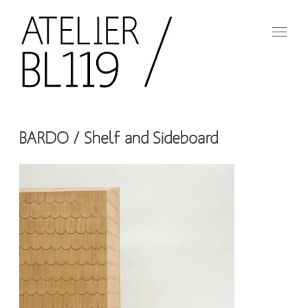
Aller
au
contenu
principal
French
design
Atelier
studio
BARDO / Shelf and Sideboard
BL119