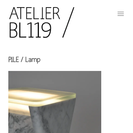
Aller
au
contenu
principal
French
design
Atelier
studio
PILE / Lamp
BL119