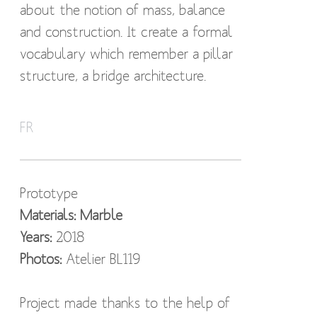
about the notion of mass, balance
and construction. It create a formal
vocabulary which remember a pillar
structure, a bridge architecture.
Ce luminaire a été imaginée dans un
FR
esprit sculptural. La forme découle
de la façon dont il est construit. La
tranche de marbre est la contrainte
Prototype
qui a fait naître le dessin. Après de
Materials: Marble
nombreux croquis, nous avons réalisé
Years:
2018
avec une marbrerie une série de 5
Photos:
Atelier BL119
pièces. Nous avons voulu utiliser
différents types de marbres: Carrare,
Project made thanks to the help of