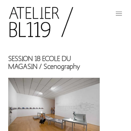
Aller
au
contenu
principal
French
design
Atelier
studio
SESSION 18 ECOLE DU
BL119
MAGASIN / Scenography