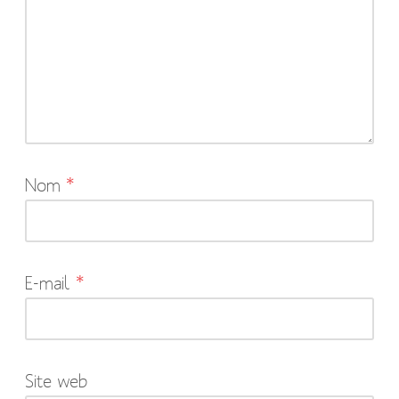
mail
ne
sera
pas
publiée.
Les
Nom
*
champs
obligatoires
sont
indiqués
E-mail
*
avec
*
Site web