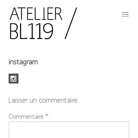
Aller
au
contenu
principal
French
design
Atelier
studio
instagram
BL119
Laisser un commentaire
Votre
Commentaire
*
adresse
e-