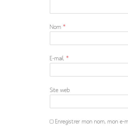
pas
publiée.
Les
Nom
*
champs
obligatoires
sont
indiqués
E-mail
*
avec
*
Site web
Enregistrer mon nom, mon e-ma