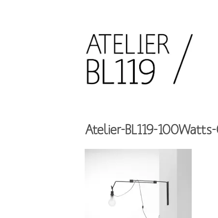
Aller
au
contenu
principal
French
design
Atelier
studio
BL119
Atelier-BL119-100Watts-