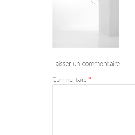
Laisser un commentaire
Votre
Commentaire
*
adresse
e-
mail
ne
sera