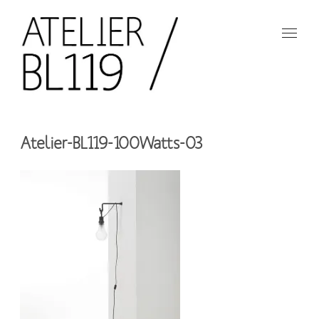
Aller
au
contenu
principal
French
design
Atelier
studio
Atelier-BL119-100Watts-03
BL119