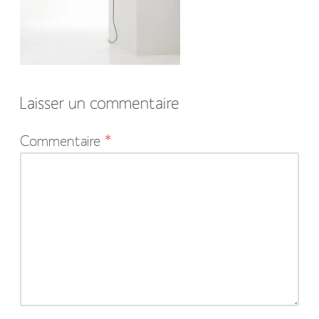
Laisser un commentaire
Votre
Commentaire
*
adresse
e-
mail
ne
sera
pas
publiée.
Les