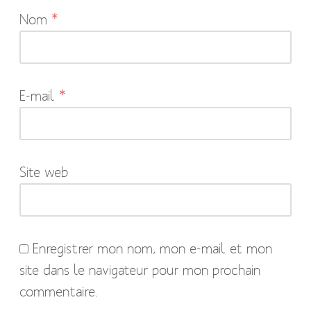
Nom
*
champs
obligatoires
sont
indiqués
E-mail
*
avec
*
Site web
Enregistrer mon nom, mon e-mail et mon
site dans le navigateur pour mon prochain
commentaire.