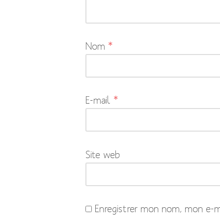
pas
publiée.
Les
Nom
*
champs
obligatoires
sont
indiqués
E-mail
*
avec
*
Site web
Enregistrer mon nom, mon e-ma