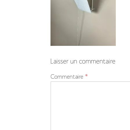
Laisser un commentaire
Votre
Commentaire
*
adresse
e-
mail
ne
sera