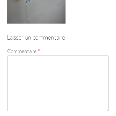
Laisser un commentaire
Votre
Commentaire
*
adresse
e-
mail
ne
sera
pas
publiée.
Les