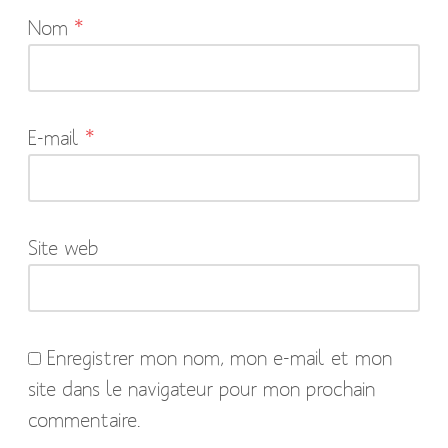
Nom
*
champs
obligatoires
sont
indiqués
E-mail
*
avec
*
Site web
Enregistrer mon nom, mon e-mail et mon
site dans le navigateur pour mon prochain
commentaire.