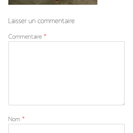
Laisser un commentaire
Votre
Commentaire
*
adresse
e-
mail
ne
sera
pas
publiée.
Les
Nom
*
champs
obligatoires