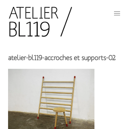
Aller
au
contenu
principal
French
design
Atelier
studio
atelier-bl119-accroches et supports-02
BL119