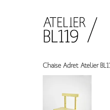
Aller
au
contenu
principal
French
design
Atelier
studio
BL119
Chaise Adret Atelier BL1