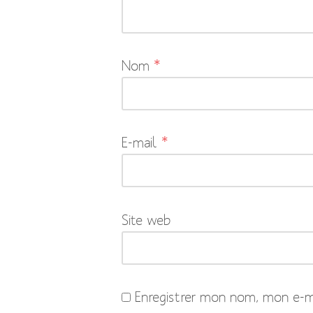
pas
publiée.
Les
Nom
*
champs
obligatoires
sont
indiqués
E-mail
*
avec
*
Site web
Enregistrer mon nom, mon e-ma