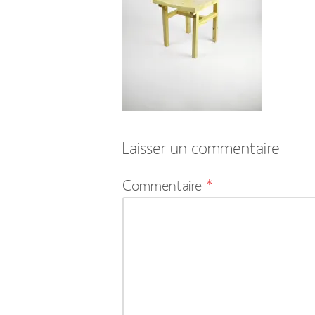
Laisser un commentaire
Votre
Commentaire
*
adresse
e-
mail
ne
sera