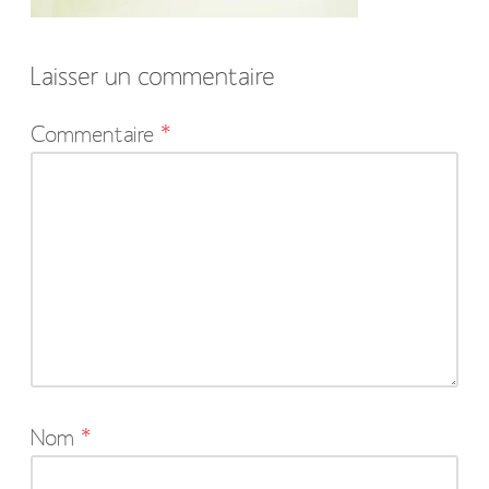
Laisser un commentaire
Votre
Commentaire
*
adresse
e-
mail
ne
sera
pas
publiée.
Les
Nom
*
champs
obligatoires