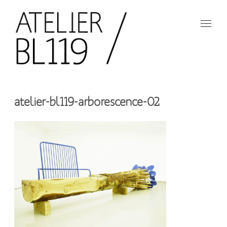
Aller
au
contenu
principal
French
design
Atelier
studio
atelier-bl119-arborescence-02
BL119