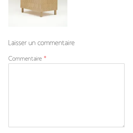
Laisser un commentaire
Votre
Commentaire
*
adresse
e-
mail
ne
sera
pas
publiée.
Les