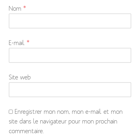
Nom
*
champs
obligatoires
sont
indiqués
E-mail
*
avec
*
Site web
Enregistrer mon nom, mon e-mail et mon
site dans le navigateur pour mon prochain
commentaire.