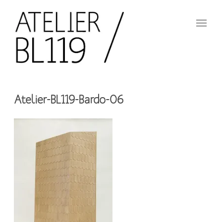
Aller
au
contenu
principal
French
design
Atelier
studio
Atelier-BL119-Bardo-06
BL119