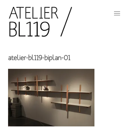
Aller
au
contenu
principal
French
design
Atelier
studio
atelier-bl119-biplan-01
BL119