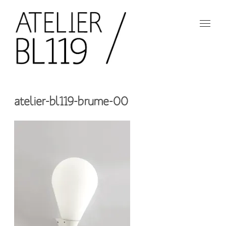
Aller
au
contenu
principal
French
design
Atelier
studio
atelier-bl119-brume-00
BL119