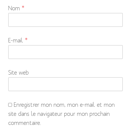
Nom
*
champs
obligatoires
sont
indiqués
E-mail
*
avec
*
Site web
Enregistrer mon nom, mon e-mail et mon
site dans le navigateur pour mon prochain
commentaire.