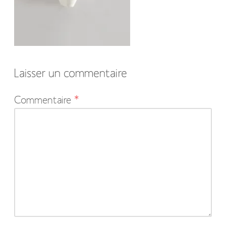
Laisser un commentaire
Votre
Commentaire
*
adresse
e-
mail
ne
sera
pas
publiée.
Les