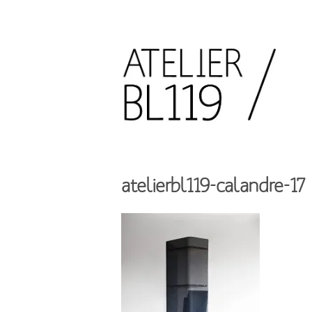
Aller
au
contenu
principal
French
design
Atelier
studio
BL119
atelierbl119-calandre-17