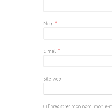
pas
publiée.
Les
Nom
*
champs
obligatoires
sont
indiqués
E-mail
*
avec
*
Site web
Enregistrer mon nom, mon e-ma