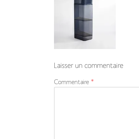
Laisser un commentaire
Votre
Commentaire
*
adresse
e-
mail
ne
sera