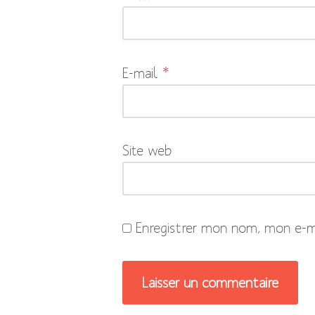
obligatoires
sont
indiqués
E-mail
*
avec
*
Site web
Enregistrer mon nom, mon e-ma