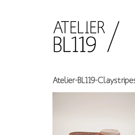
Aller
au
contenu
principal
French
design
Atelier
studio
BL119
Atelier-BL119-Claystripe