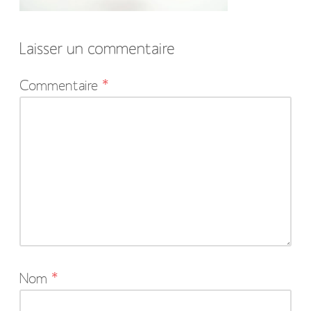
Laisser un commentaire
Votre
Commentaire
*
adresse
e-
mail
ne
sera
pas
publiée.
Les
Nom
*
champs
obligatoires