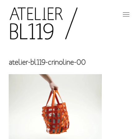
Aller
au
contenu
principal
French
design
Atelier
studio
atelier-bl119-crinoline-00
BL119