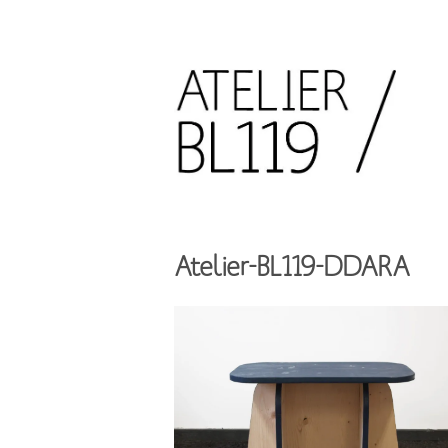
Aller
au
contenu
principal
French
design
Atelier
studio
BL119
Atelier-BL119-DDARA