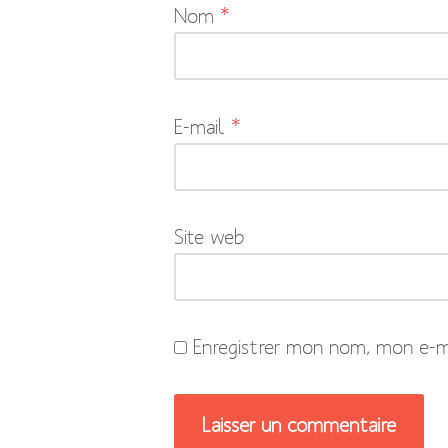
Nom
*
champs
obligatoires
sont
indiqués
E-mail
*
avec
*
Site web
Enregistrer mon nom, mon e-ma