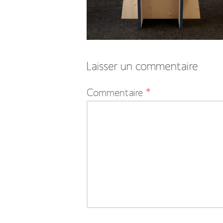
Laisser un commentaire
Votre
Commentaire
*
adresse
e-
mail
ne
sera
pas
publiée.
Les