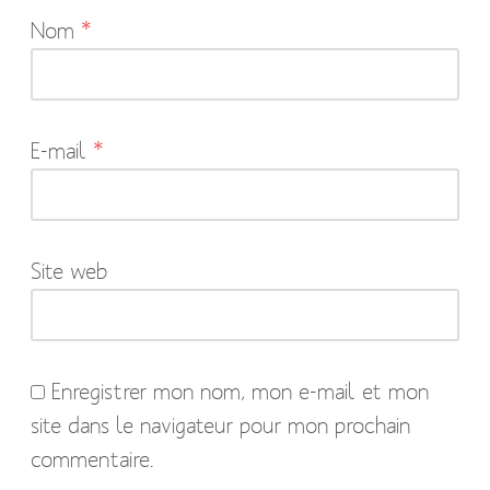
Nom
*
champs
obligatoires
sont
indiqués
E-mail
*
avec
*
Site web
Enregistrer mon nom, mon e-mail et mon
site dans le navigateur pour mon prochain
commentaire.