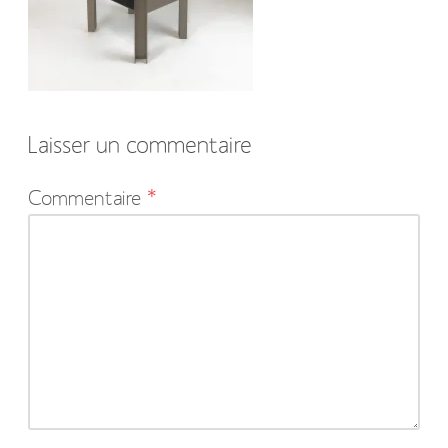
Laisser un commentaire
Votre
Commentaire
*
adresse
e-
mail
ne
sera
pas
publiée.
Les