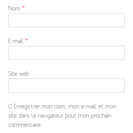
Nom
*
champs
obligatoires
sont
indiqués
E-mail
*
avec
*
Site web
Enregistrer mon nom, mon e-mail et mon
site dans le navigateur pour mon prochain
commentaire.