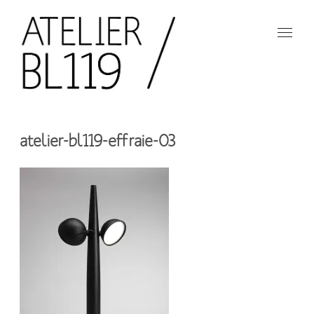
Aller
au
contenu
principal
French
design
Atelier
studio
atelier-bl119-effraie-03
BL119