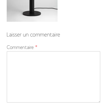
Laisser un commentaire
Votre
Commentaire
*
adresse
e-
mail
ne
sera
pas
publiée.
Les