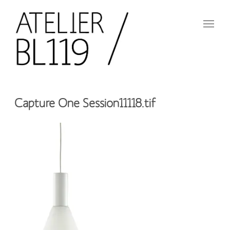
Aller
au
contenu
principal
French
design
Atelier
studio
Capture One Session11118.tif
BL119