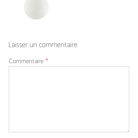
Laisser un commentaire
Votre
Commentaire
*
adresse
e-
mail
ne
sera
pas
publiée.
Les