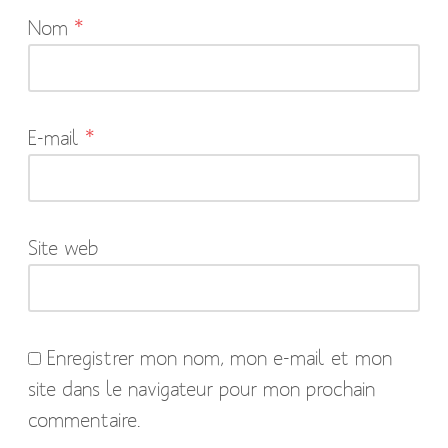
Nom
*
champs
obligatoires
sont
indiqués
E-mail
*
avec
*
Site web
Enregistrer mon nom, mon e-mail et mon
site dans le navigateur pour mon prochain
commentaire.