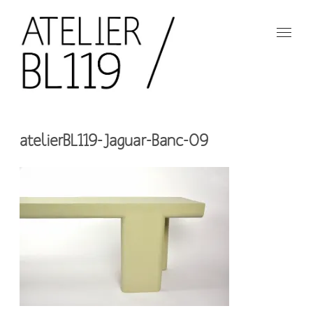
Aller
au
contenu
principal
French
design
Atelier
studio
atelierBL119-Jaguar-Banc-09
BL119