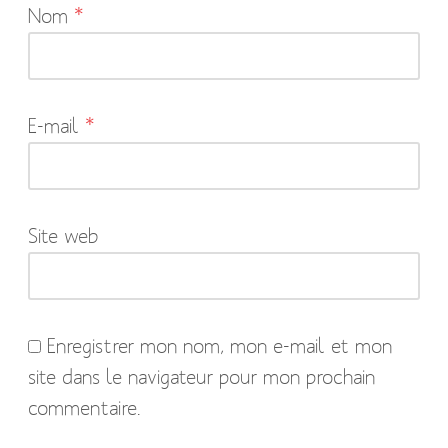
Nom
*
champs
obligatoires
sont
indiqués
E-mail
*
avec
*
Site web
Enregistrer mon nom, mon e-mail et mon
site dans le navigateur pour mon prochain
commentaire.