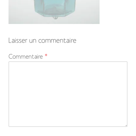
Laisser un commentaire
Votre
Commentaire
*
adresse
e-
mail
ne
sera
pas
publiée.
Les