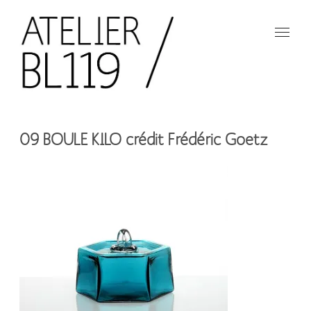
Aller
au
contenu
principal
French
design
Atelier
studio
09 BOULE KILO crédit Frédéric Goetz
BL119