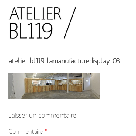
Aller
au
contenu
principal
French
design
Atelier
studio
atelier-bl119-lamanufacturedisplay-03
BL119
Laisser un commentaire
Votre
Commentaire
*