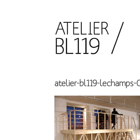
Aller
au
contenu
principal
French
design
Atelier
studio
BL119
atelier-bl119-lechamps-