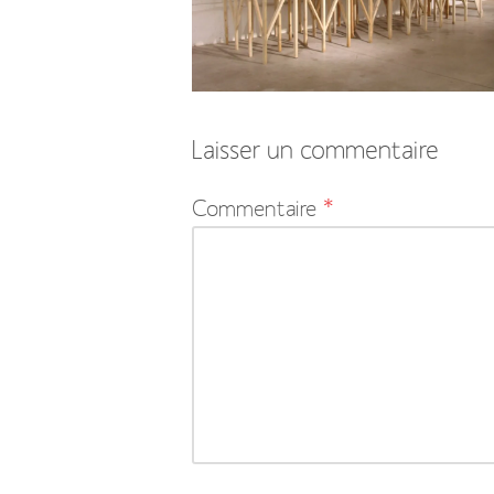
Laisser un commentaire
Votre
Commentaire
*
adresse
e-
mail
ne
sera
pas
publiée.
Les