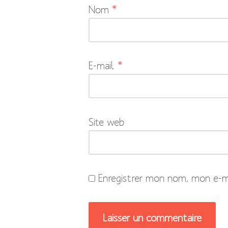
Nom
*
champs
obligatoires
sont
indiqués
E-mail
*
avec
*
Site web
Enregistrer mon nom, mon e-ma