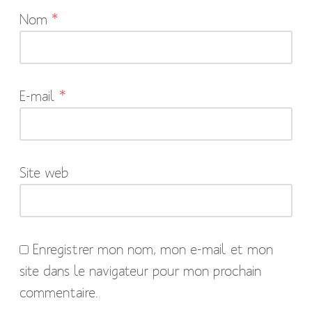
Nom
*
champs
obligatoires
sont
indiqués
E-mail
*
avec
*
Site web
Enregistrer mon nom, mon e-mail et mon
site dans le navigateur pour mon prochain
commentaire.