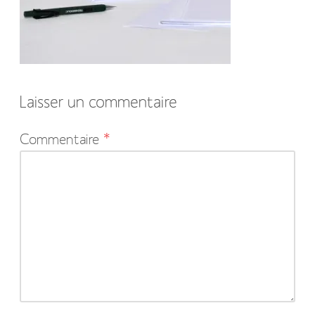
Laisser un commentaire
Votre
Commentaire
*
adresse
e-
mail
ne
sera
pas
publiée.
Les