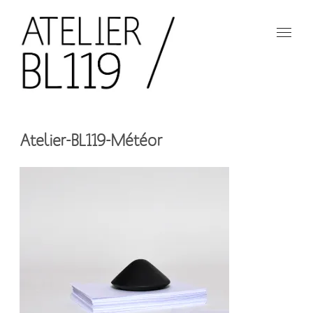
Aller
au
contenu
principal
French
design
Atelier
studio
Atelier-BL119-Météor
BL119