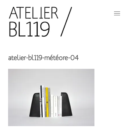
Aller
au
contenu
principal
French
design
Atelier
studio
atelier-bl119-météore-04
BL119