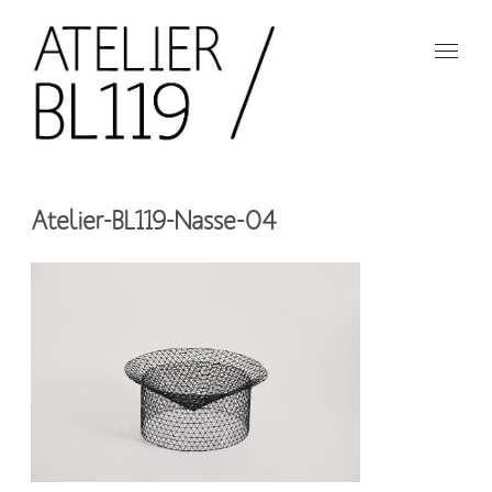
Aller
au
contenu
principal
French
design
Atelier
studio
Atelier-BL119-Nasse-04
BL119