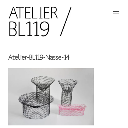
Aller
au
contenu
principal
French
design
Atelier
studio
Atelier-BL119-Nasse-14
BL119