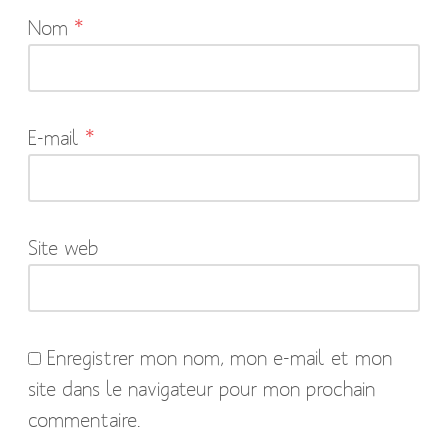
Nom
*
champs
obligatoires
sont
indiqués
E-mail
*
avec
*
Site web
Enregistrer mon nom, mon e-mail et mon
site dans le navigateur pour mon prochain
commentaire.