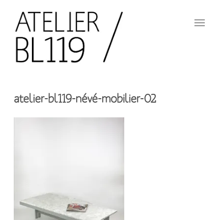
Aller
au
contenu
principal
French
design
Atelier
studio
atelier-bl119-névé-mobilier-02
BL119