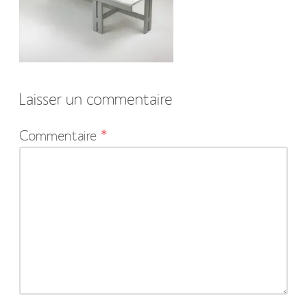
Laisser un commentaire
Votre
Commentaire
*
adresse
e-
mail
ne
sera
pas
publiée.
Les