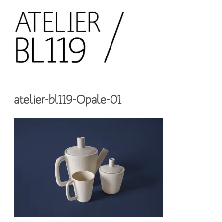
Aller
au
contenu
principal
French
design
Atelier
studio
atelier-bl119-Opale-01
BL119