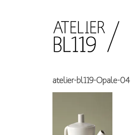
Aller
au
contenu
principal
French
design
Atelier
studio
BL119
atelier-bl119-Opale-04