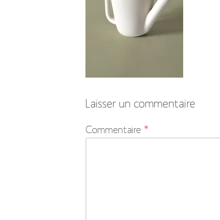
Laisser un commentaire
Votre
Commentaire
*
adresse
e-
mail
ne
sera