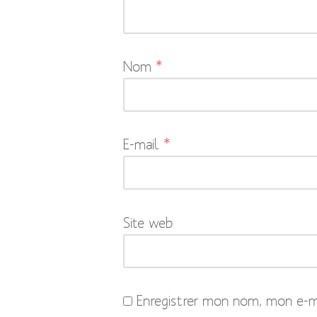
pas
publiée.
Les
Nom
*
champs
obligatoires
sont
indiqués
E-mail
*
avec
*
Site web
Enregistrer mon nom, mon e-ma