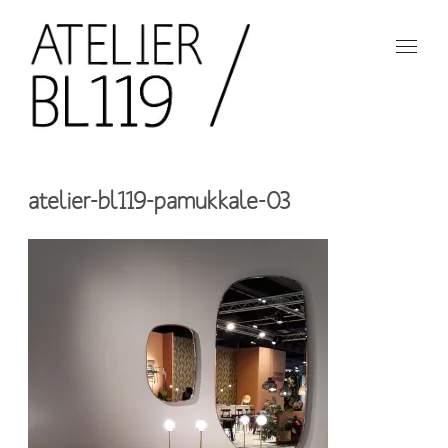
Aller
au
contenu
principal
French
design
Atelier
studio
atelier-bl119-pamukkale-03
BL119