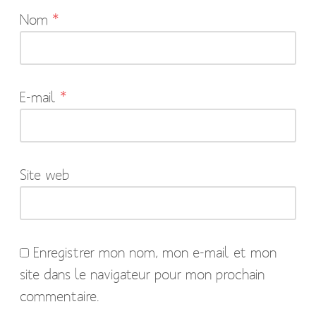
Nom
*
champs
obligatoires
sont
indiqués
E-mail
*
avec
*
Site web
Enregistrer mon nom, mon e-mail et mon
site dans le navigateur pour mon prochain
commentaire.