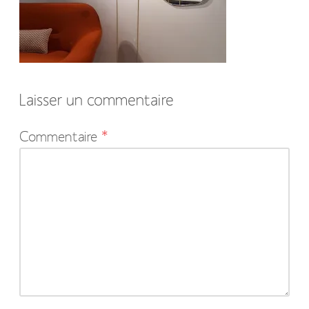
Laisser un commentaire
Votre
Commentaire
*
adresse
e-
mail
ne
sera
pas
publiée.
Les