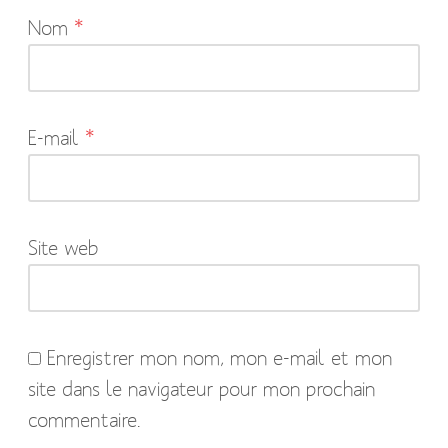
Nom
*
champs
obligatoires
sont
indiqués
E-mail
*
avec
*
Site web
Enregistrer mon nom, mon e-mail et mon
site dans le navigateur pour mon prochain
commentaire.