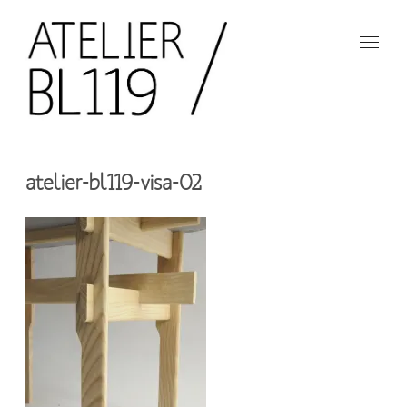
Aller
au
contenu
principal
French
design
Atelier
studio
atelier-bl119-visa-02
BL119