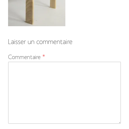
Laisser un commentaire
Votre
Commentaire
*
adresse
e-
mail
ne
sera
pas
publiée.
Les