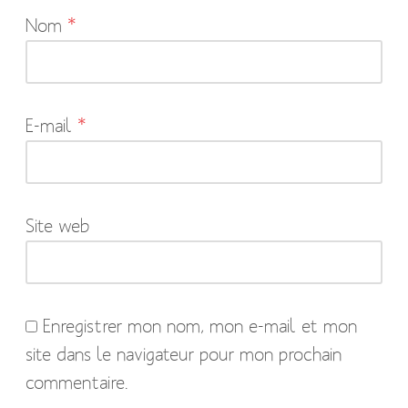
Nom
*
champs
obligatoires
sont
indiqués
E-mail
*
avec
*
Site web
Enregistrer mon nom, mon e-mail et mon
site dans le navigateur pour mon prochain
commentaire.