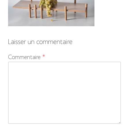
Laisser un commentaire
Votre
Commentaire
*
adresse
e-
mail
ne
sera
pas
publiée.
Les