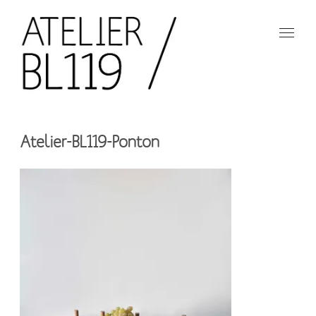
Aller
au
contenu
principal
French
design
Atelier
studio
Atelier-BL119-Ponton
BL119