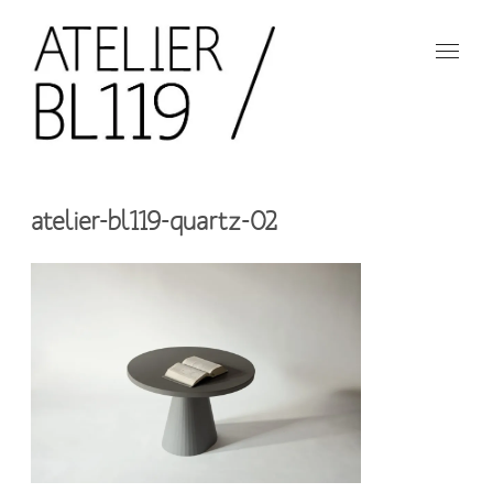
Aller
au
contenu
principal
French
design
Atelier
studio
atelier-bl119-quartz-02
BL119