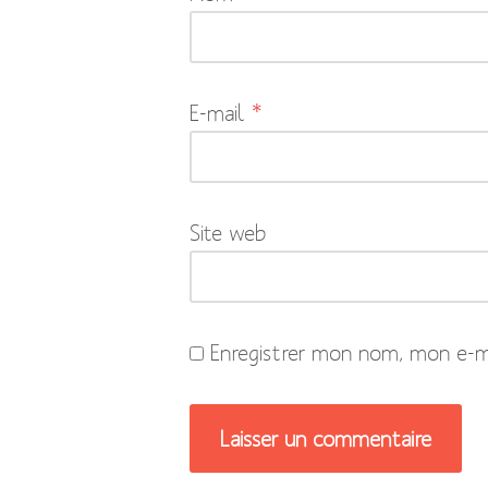
obligatoires
sont
indiqués
E-mail
*
avec
*
Site web
Enregistrer mon nom, mon e-ma