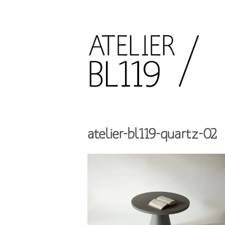
Aller
au
contenu
principal
French
design
Atelier
studio
BL119
atelier-bl119-quartz-02