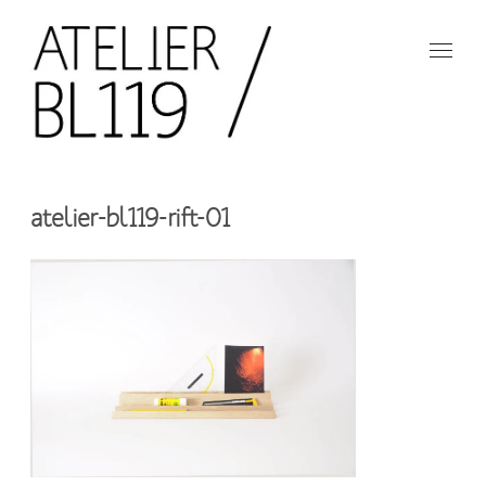
Aller
au
contenu
principal
French
design
Atelier
studio
atelier-bl119-rift-01
BL119