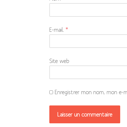
obligatoires
sont
indiqués
E-mail
*
avec
*
Site web
Enregistrer mon nom, mon e-ma