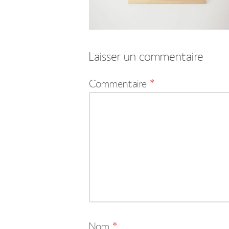
Laisser un commentaire
Votre
Commentaire
*
adresse
e-
mail
ne
sera
pas
publiée.
Les
Nom
*
champs