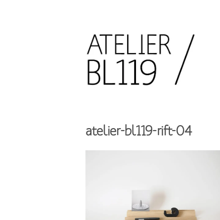
Aller
au
contenu
principal
French
design
Atelier
studio
BL119
atelier-bl119-rift-04