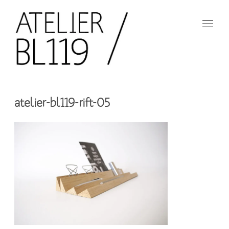
Aller
au
contenu
principal
French
design
Atelier
studio
atelier-bl119-rift-05
BL119