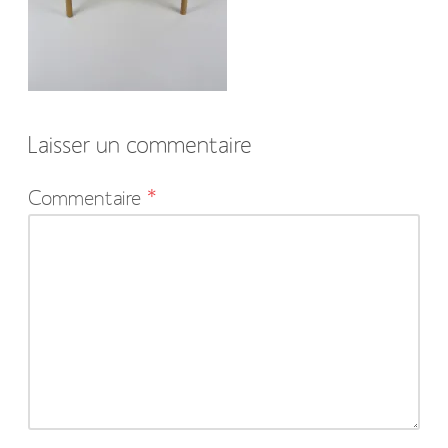
Laisser un commentaire
Votre
Commentaire
*
adresse
e-
mail
ne
sera
pas
publiée.
Les