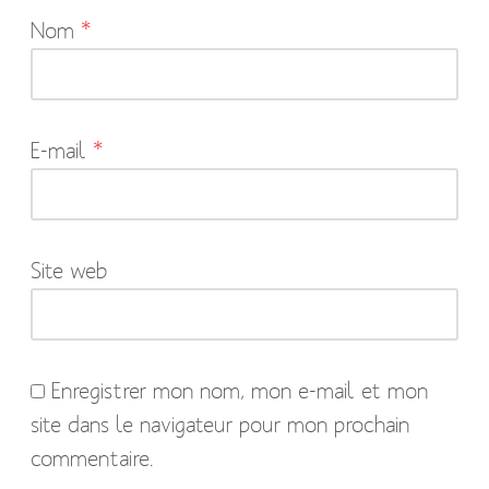
Nom
*
champs
obligatoires
sont
indiqués
E-mail
*
avec
*
Site web
Enregistrer mon nom, mon e-mail et mon
site dans le navigateur pour mon prochain
commentaire.