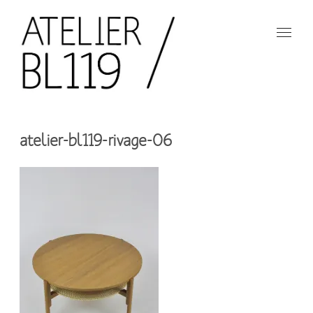
Aller
au
contenu
principal
French
design
Atelier
studio
atelier-bl119-rivage-06
BL119