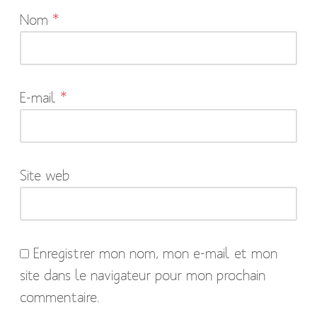
Nom
*
champs
obligatoires
sont
indiqués
E-mail
*
avec
*
Site web
Enregistrer mon nom, mon e-mail et mon
site dans le navigateur pour mon prochain
commentaire.