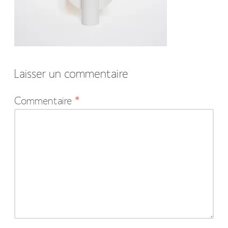
Laisser un commentaire
Votre
Commentaire
*
adresse
e-
mail
ne
sera
pas
publiée.
Les