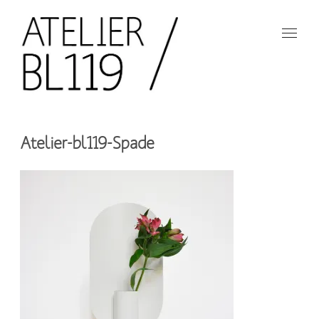
Aller
au
contenu
principal
French
design
Atelier
studio
Atelier-bl119-Spade
BL119