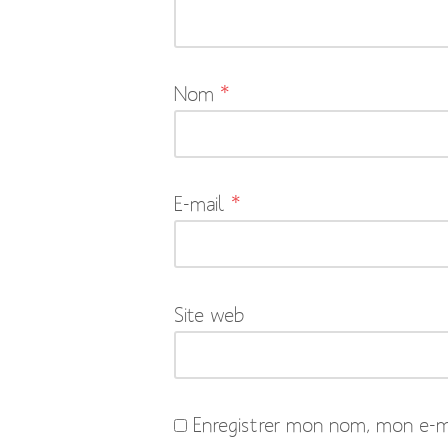
pas
publiée.
Les
Nom
*
champs
obligatoires
sont
indiqués
E-mail
*
avec
*
Site web
Enregistrer mon nom, mon e-ma