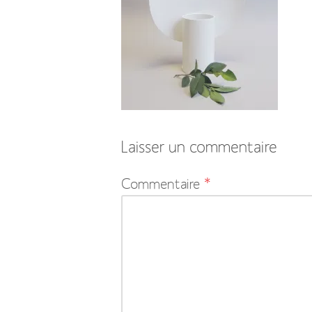
Laisser un commentaire
Votre
Commentaire
*
adresse
e-
mail
ne
sera