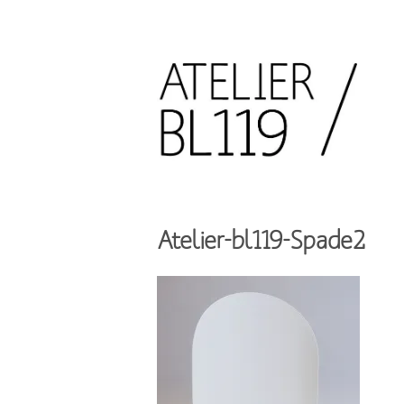
Aller
au
contenu
principal
French
design
Atelier
studio
BL119
Atelier-bl119-Spade2