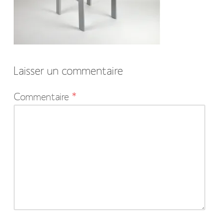
Laisser un commentaire
Votre
Commentaire
*
adresse
e-
mail
ne
sera
pas
publiée.
Les