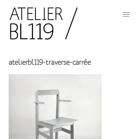
Aller
au
contenu
principal
French
design
Atelier
studio
atelierbl119-traverse-carrée
BL119