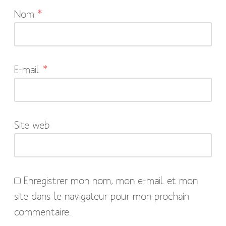
Nom
*
champs
obligatoires
sont
indiqués
E-mail
*
avec
*
Site web
Enregistrer mon nom, mon e-mail et mon
site dans le navigateur pour mon prochain
commentaire.